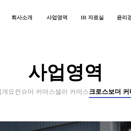
회사소개
사업영역
IR 자료실
윤리
사업영역
업
개요
컨슈머
커머스
셀러
커머스
크로스보더
커