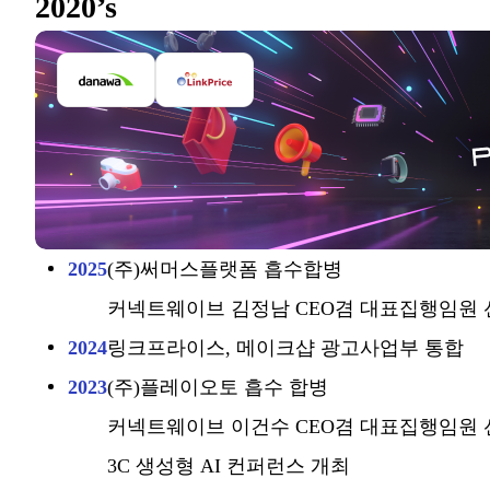
2020’s
2025
(주)써머스플랫폼 흡수합병
커넥트웨이브 김정남 CEO겸 대표집행임원 
2024
링크프라이스, 메이크샵 광고사업부 통합
2023
(주)플레이오토 흡수 합병
커넥트웨이브 이건수 CEO겸 대표집행임원 
3C 생성형 AI 컨퍼런스 개최