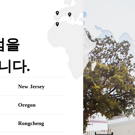
점을
니다.
New Jersey
Oregon
Rongcheng