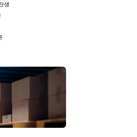
’탄생
픈
픈