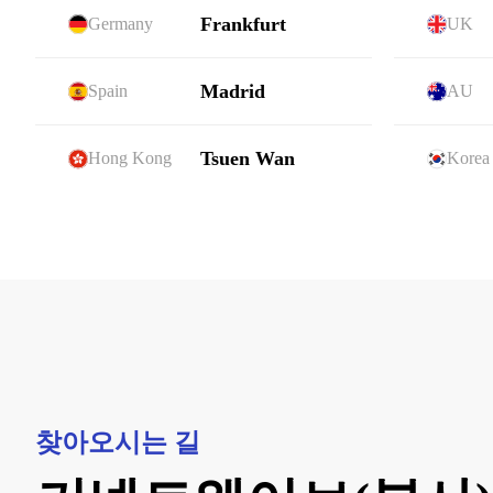
Frankfurt
Germany
UK
Madrid
Spain
AU
Tsuen Wan
Hong Kong
Korea
찾아오시는 길